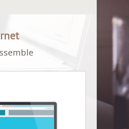
ernet
essemble